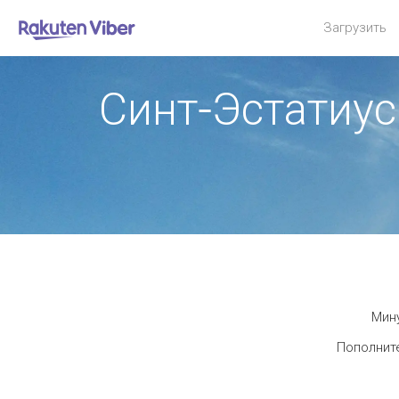
Загрузить
Синт-Эстатиу
Мину
Пополните