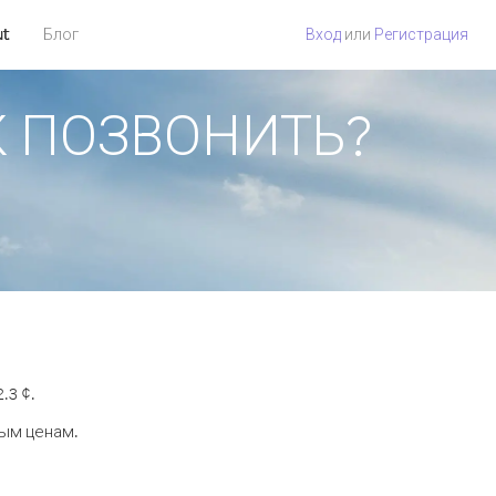
ut
Блог
Вход
или
Регистрация
АК ПОЗВОНИТЬ?
.
.3 ¢.
ным ценам.