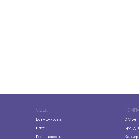
VIBER
КОМП
Возможности
О Viber
Блог
Бренд-
Безопасность
Карьер