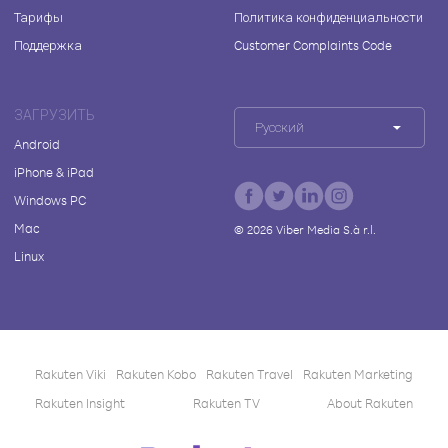
Тарифы
Политика конфиденциальности
Поддержка
Customer Complaints Code
ЗАГРУЗИТЬ
Русский
Android
iPhone & iPad
Windows PC
Mac
©
2026
Viber Media S.à r.l.
Linux
Rakuten Viki
Rakuten Kobo
Rakuten Travel
Rakuten Marketing
Rakuten Insight
Rakuten TV
About Rakuten