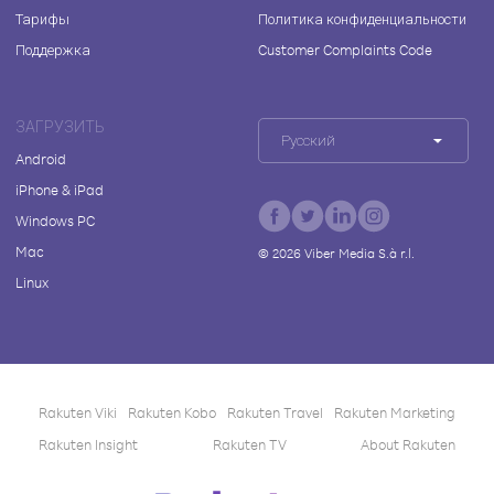
Тарифы
Политика конфиденциальности
Поддержка
Customer Complaints Code
ЗАГРУЗИТЬ
Русский
Android
iPhone & iPad
Windows PC
Mac
©
2026
Viber Media S.à r.l.
Linux
Rakuten Viki
Rakuten Kobo
Rakuten Travel
Rakuten Marketing
Rakuten Insight
Rakuten TV
About Rakuten