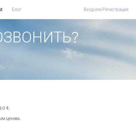
ut
Блог
Вход
или
Регистрация
ПОЗВОНИТЬ?
.0 ¢.
ым ценам.