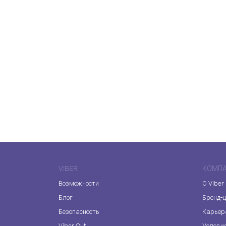
VIBER
КОМП
Возможности
О Viber
Блог
Бренд-
Безопасность
Карьер
Viber Out
Услови