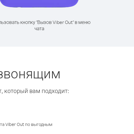
ьзовать кнопку "Вызов Viber Out" в меню
чата
 звонящим
т, который вам подходит:
а Viber Out по выгодным