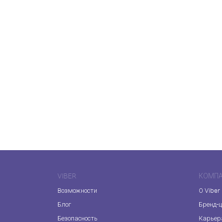
VIBER
КОМП
Возможности
О Viber
Блог
Бренд-
Безопасность
Карьер