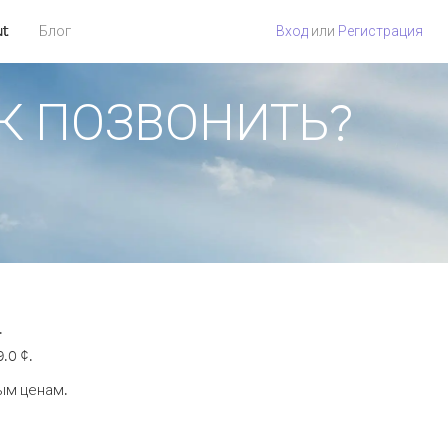
ut
Блог
Вход
или
Регистрация
КАК ПОЗВОНИТЬ?
.
.0 ¢.
ым ценам.