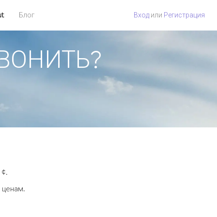
ut
Блог
Вход
или
Регистрация
ЗВОНИТЬ?
 ¢.
 ценам.