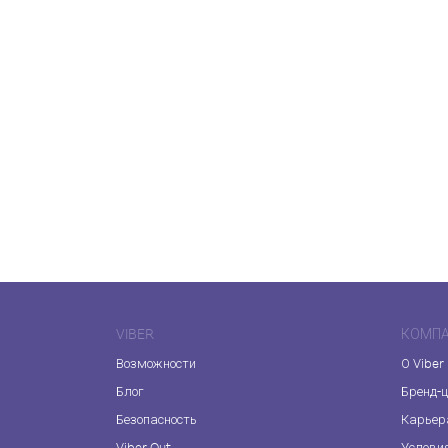
VIBER
КОМП
Возможности
О Viber
Блог
Бренд-
Безопасность
Карьер
Viber Out
Услови