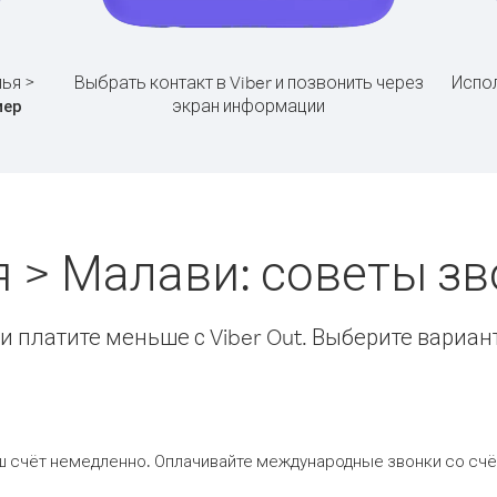
лья >
Выбрать контакт в Viber и позвонить через
Испол
экран информации
мер
я > Малави: советы з
 платите меньше с Viber Out. Выберите вариан
ш счёт немедленно. Оплачивайте международные звонки со счёт