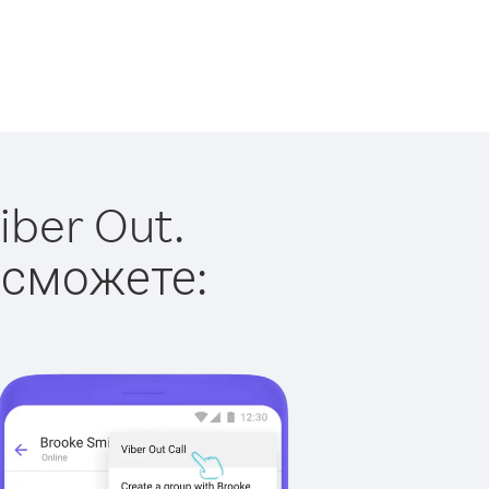
ber Out.
 сможете: