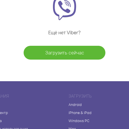
Ещё нет Viber?
Загрузить сейчас
АНИЯ
ЗАГРУЗИТЬ
Android
центр
iPhone & iPad
а
Windows PC
я использования
Mac