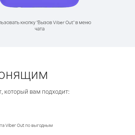
ьзовать кнопку "Вызов Viber Out" в меню
чата
вонящим
т, который вам подходит:
а Viber Out по выгодным