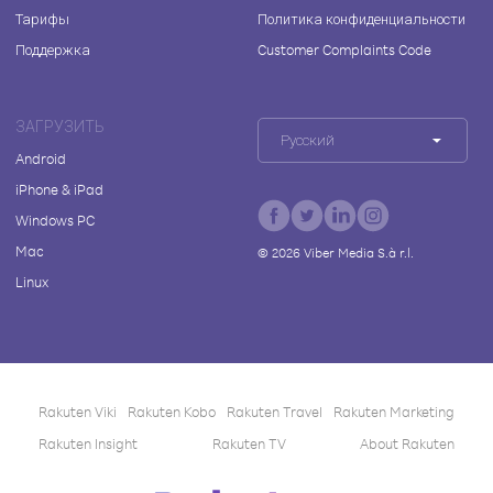
Тарифы
Политика конфиденциальности
Поддержка
Customer Complaints Code
ЗАГРУЗИТЬ
Русский
Android
iPhone & iPad
Windows PC
Mac
©
2026
Viber Media S.à r.l.
Linux
Rakuten Viki
Rakuten Kobo
Rakuten Travel
Rakuten Marketing
Rakuten Insight
Rakuten TV
About Rakuten