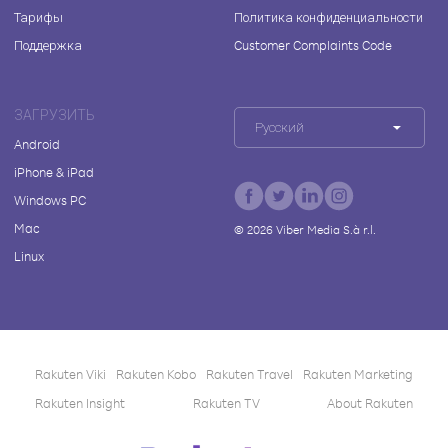
Тарифы
Политика конфиденциальности
Поддержка
Customer Complaints Code
ЗАГРУЗИТЬ
Русский
Android
iPhone & iPad
Windows PC
Mac
©
2026
Viber Media S.à r.l.
Linux
Rakuten Viki
Rakuten Kobo
Rakuten Travel
Rakuten Marketing
Rakuten Insight
Rakuten TV
About Rakuten