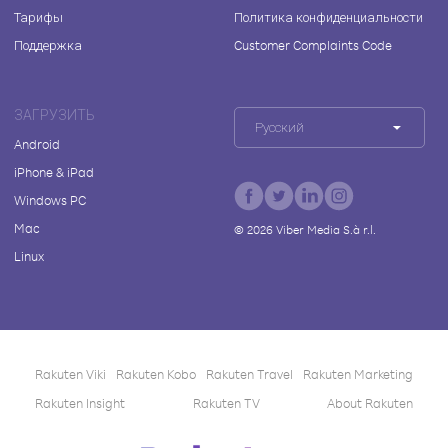
Тарифы
Политика конфиденциальности
Поддержка
Customer Complaints Code
ЗАГРУЗИТЬ
Русский
Android
iPhone & iPad
Windows PC
Mac
©
2026
Viber Media S.à r.l.
Linux
Rakuten Viki
Rakuten Kobo
Rakuten Travel
Rakuten Marketing
Rakuten Insight
Rakuten TV
About Rakuten