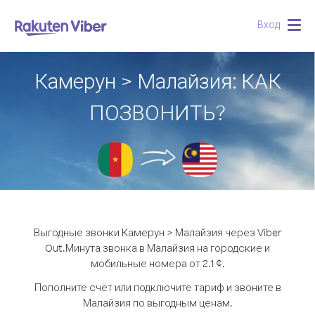
Вход
Togg
navig
Камерун > Малайзия: КАК
ПОЗВОНИТЬ?
Выгодные звонки Камерун > Малайзия через Viber
Out.
Минута звонка в Малайзия на городские и
мобильные номера от 2.1 ¢.
Пополните счёт или подключите тариф и звоните в
Малайзия по выгодным ценам.