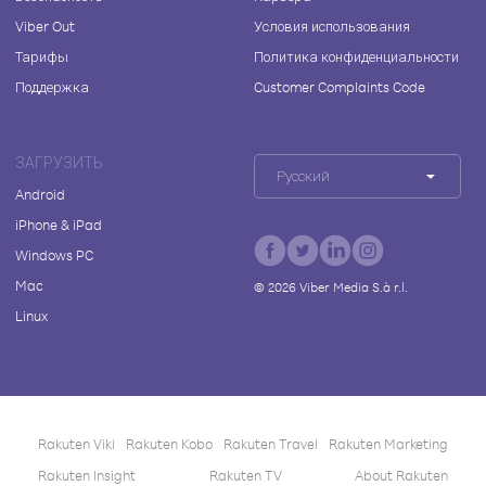
Viber Out
Условия использования
Тарифы
Политика конфиденциальности
Поддержка
Customer Complaints Code
ЗАГРУЗИТЬ
Русский
Android
iPhone & iPad
Windows PC
Mac
©
2026
Viber Media S.à r.l.
Linux
Rakuten Viki
Rakuten Kobo
Rakuten Travel
Rakuten Marketing
Rakuten Insight
Rakuten TV
About Rakuten