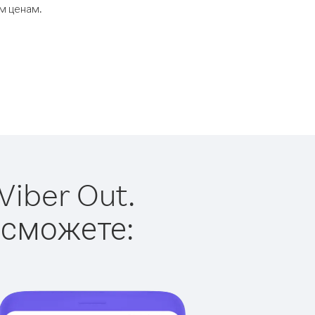
м ценам.
iber Out.
 сможете: