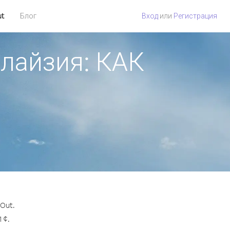
ut
Блог
Вход
или
Регистрация
алайзия: КАК
Out.
 ¢.