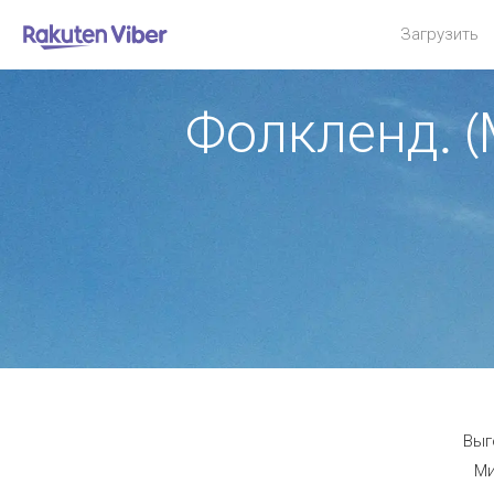
Загрузить
Фолкленд. (
Выг
Ми