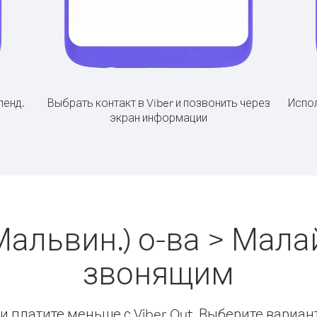
ленд.
Выбрать контакт в Viber и позвонить через
Испол
экран информации
Мальвин.) о-ва > Мала
звонящим
 платите меньше с Viber Out. Выберите вариан