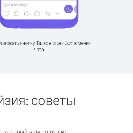
ьзовать кнопку "Вызов Viber Out" в меню
чата
йзия: советы
т, который вам подходит: