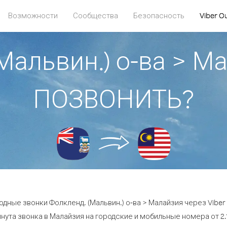
Возможности
Сообщества
Безопасность
Viber O
Мальвин.) о-ва > М
ПОЗВОНИТЬ?
одные звонки Фолкленд. (Мальвин.) о-ва > Малайзия через Viber 
нута звонка в Малайзия на городские и мобильные номера от 2.1