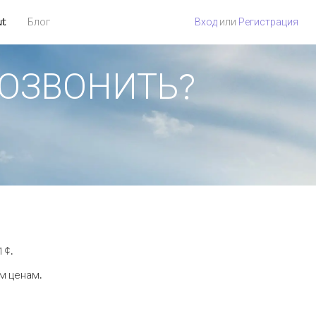
ut
Блог
Вход
или
Регистрация
 ПОЗВОНИТЬ?
 ¢.
м ценам.