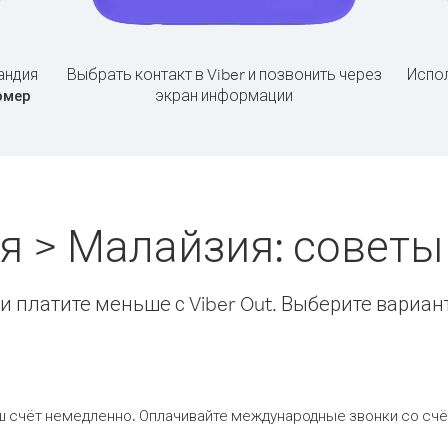
андия
Выбрать контакт в Viber и позвонить через
Испол
экран информации
омер
я > Малайзия: совет
 платите меньше с Viber Out. Выберите вариан
ш счёт немедленно. Оплачивайте международные звонки со счёт