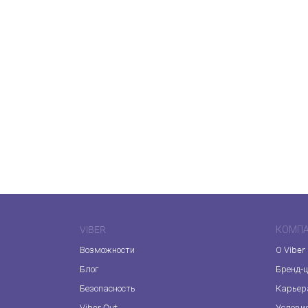
VIBER
КОМП
Возможности
О Viber
Блог
Бренд-
Безопасность
Карьер
Viber Out
Услови