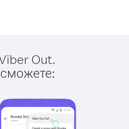
iber Out.
 сможете: