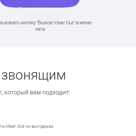
ьзовать кнопку "Вызов Viber Out" в меню
чата
ы звонящим
т, который вам подходит:
а Viber Out по выгодным