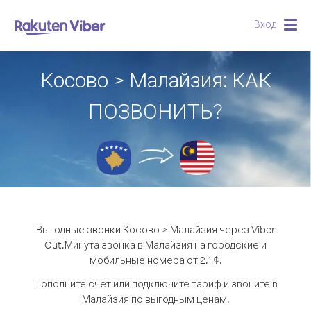
Вход
Togg
navig
Косово > Малайзия: КАК
ПОЗВОНИТЬ?
Выгодные звонки Косово > Малайзия через Viber
Out.
Минута звонка в Малайзия на городские и
мобильные номера от 2.1 ¢.
Пополните счёт или подключите тариф и звоните в
Малайзия по выгодным ценам.