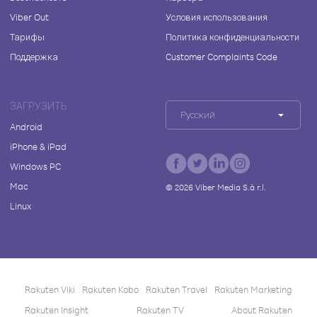
Viber Out
Условия использования
Тарифы
Политика конфиденциальности
Поддержка
Customer Complaints Code
ЗАГРУЗИТЬ
Русский
Android
iPhone & iPad
Windows PC
Mac
©
2026
Viber Media S.à r.l.
Linux
Rakuten Viki
Rakuten Kobo
Rakuten Travel
Rakuten Marketing
Rakuten Insight
Rakuten TV
About Rakuten