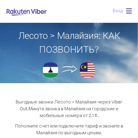
Вход
Togg
navig
Лесото > Малайзия: КАК
ПОЗВОНИТЬ?
Выгодные звонки Лесото > Малайзия через Viber
Out.
Минута звонка в Малайзия на городские и
мобильные номера от 2.1 ¢.
Пополните счёт или подключите тариф и звоните в
Малайзия по выгодным ценам.