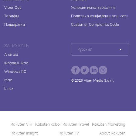
Viber Out
Условия использования
Тарифы
Политика конфиденциальности
Поддержка
Customer Complaints Code
ЗАГРУЗИТЬ
Русский
Android
iPhone & iPad
Windows PC
Mac
©
2026
Viber Media S.à r.l.
Linux
Rakuten Viki
Rakuten Kobo
Rakuten Travel
Rakuten Marketing
Rakuten Insight
Rakuten TV
About Rakuten