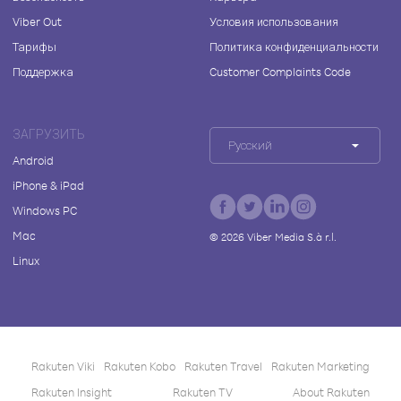
Viber Out
Условия использования
Тарифы
Политика конфиденциальности
Поддержка
Customer Complaints Code
ЗАГРУЗИТЬ
Русский
Android
iPhone & iPad
Windows PC
Mac
©
2026
Viber Media S.à r.l.
Linux
Rakuten Viki
Rakuten Kobo
Rakuten Travel
Rakuten Marketing
Rakuten Insight
Rakuten TV
About Rakuten