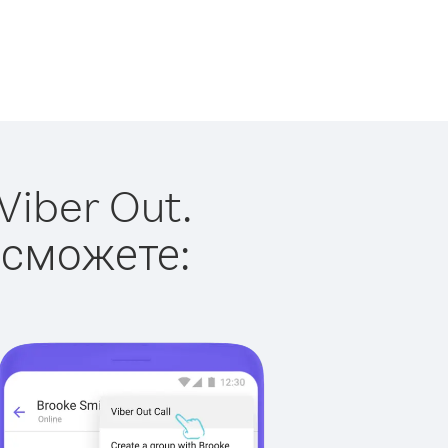
iber Out.
 сможете: