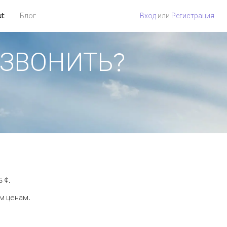
ut
Блог
Вход
или
Регистрация
ОЗВОНИТЬ?
 ¢.
м ценам.