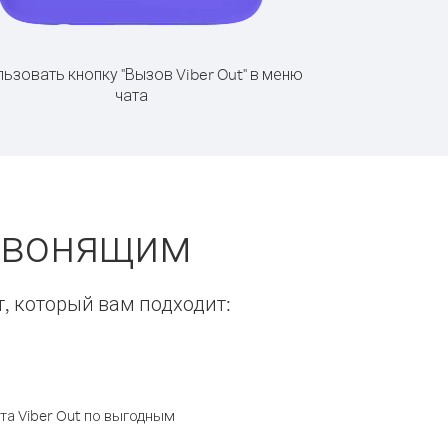
ьзовать кнопку "Вызов Viber Out" в меню
чата
 звонящим
т, который вам подходит:
а Viber Out по выгодным