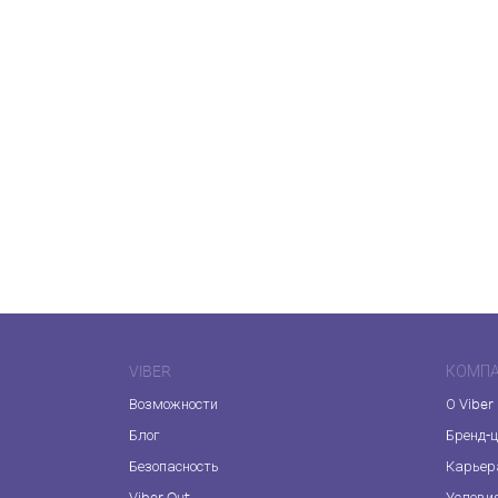
VIBER
КОМП
Возможности
О Viber
Блог
Бренд-
Безопасность
Карьер
Viber Out
Услови