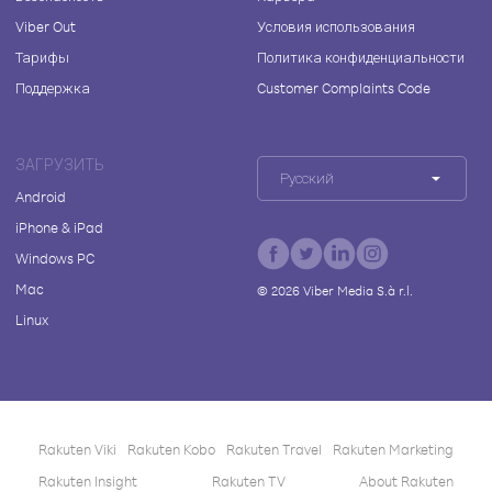
Viber Out
Условия использования
Тарифы
Политика конфиденциальности
Поддержка
Customer Complaints Code
ЗАГРУЗИТЬ
Русский
Android
iPhone & iPad
Windows PC
Mac
©
2026
Viber Media S.à r.l.
Linux
Rakuten Viki
Rakuten Kobo
Rakuten Travel
Rakuten Marketing
Rakuten Insight
Rakuten TV
About Rakuten