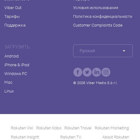
Viber Out
Условия использования
Тарифы
Политика конфиденциальности
Поддержка
Customer Complaints Code
ЗАГРУЗИТЬ
Русский
Android
iPhone & iPad
Windows PC
Mac
©
2026
Viber Media S.à r.l.
Linux
Rakuten Viki
Rakuten Kobo
Rakuten Travel
Rakuten Marketing
Rakuten Insight
Rakuten TV
About Rakuten