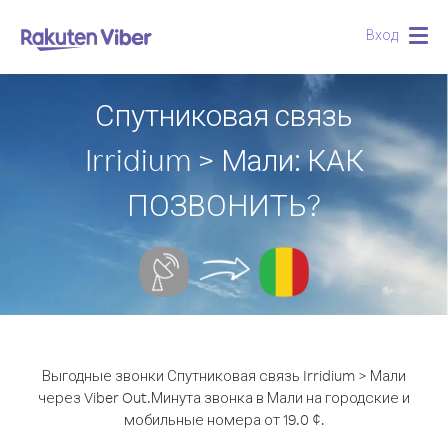
Вход
Togg
navig
Спутниковая связь
Irridium > Мали: КАК
ПОЗВОНИТЬ?
Выгодные звонки Спутниковая связь Irridium > Мали
через Viber Out.
Минута звонка в Мали на городские и
мобильные номера от 19.0 ¢.