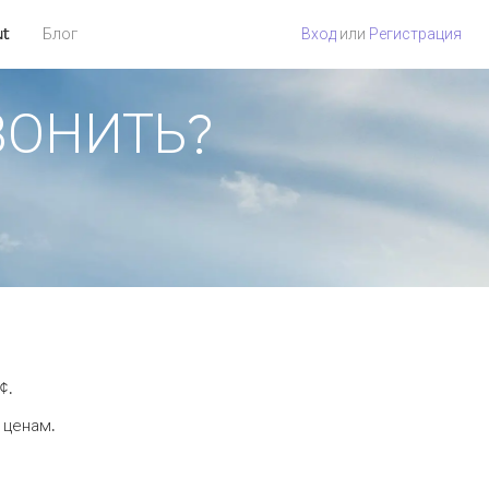
ut
Блог
Вход
или
Регистрация
ЗВОНИТЬ?
¢.
 ценам.