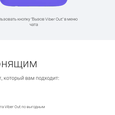
ьзовать кнопку "Вызов Viber Out" в меню
чата
вонящим
т, который вам подходит:
а Viber Out по выгодным