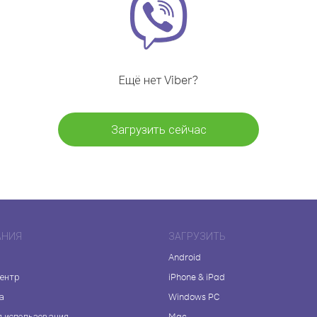
Ещё нет Viber?
Загрузить сейчас
АНИЯ
ЗАГРУЗИТЬ
Android
центр
iPhone & iPad
а
Windows PC
я использования
Mac