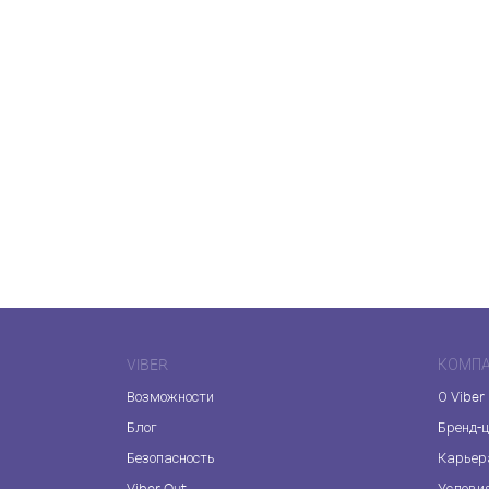
VIBER
КОМП
Возможности
О Viber
Блог
Бренд-
Безопасность
Карьер
Viber Out
Услови