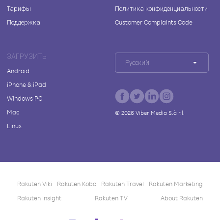
Тарифы
Политика конфиденциальности
Поддержка
Customer Complaints Code
ЗАГРУЗИТЬ
Русский
Android
iPhone & iPad
Windows PC
Mac
©
2026
Viber Media S.à r.l.
Linux
Rakuten Viki
Rakuten Kobo
Rakuten Travel
Rakuten Marketing
Rakuten Insight
Rakuten TV
About Rakuten