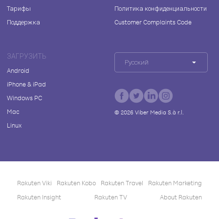
Тарифы
Политика конфиденциальности
Поддержка
Customer Complaints Code
ЗАГРУЗИТЬ
Русский
Android
iPhone & iPad
Windows PC
Mac
©
2026
Viber Media S.à r.l.
Linux
Rakuten Viki
Rakuten Kobo
Rakuten Travel
Rakuten Marketing
Rakuten Insight
Rakuten TV
About Rakuten