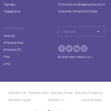
Тарифы
Политика конфиденциальности
Поддержка
Customer Complaints Code
ЗАГРУЗИТЬ
Русский
Android
iPhone & iPad
Windows PC
Mac
©
2026
Viber Media S.à r.l.
Linux
Rakuten Viki
Rakuten Kobo
Rakuten Travel
Rakuten Marketing
Rakuten Insight
Rakuten TV
About Rakuten