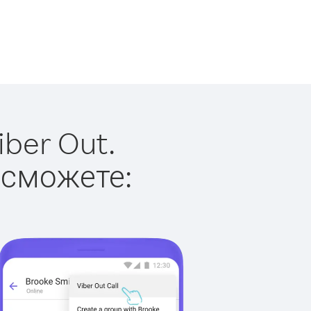
ber Out.
 сможете: