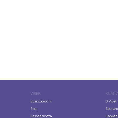
VIBER
КОМП
Возможности
О Viber
Блог
Бренд-
Безопасность
Карьер