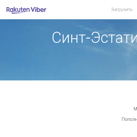
Загрузить
Синт-Эстат
М
Пополн