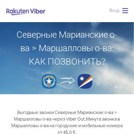
Вход
Togg
navig
Северные Марианские о-
ва > Маршалловы о-ва:
КАК ПОЗВОНИТЬ?
Выгодные звонки Северные Марианские о-ва >
Маршалловы о-ва через Viber Out.
Минута звонка в
Маршалловы о-ва на городские и мобильные номера
от 45.0 ¢.