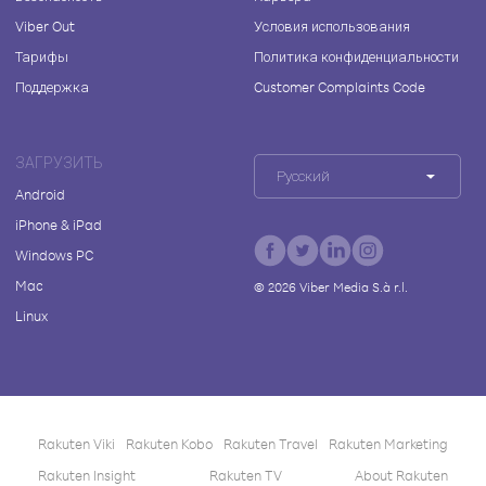
Viber Out
Условия использования
Тарифы
Политика конфиденциальности
Поддержка
Customer Complaints Code
ЗАГРУЗИТЬ
Русский
Android
iPhone & iPad
Windows PC
Mac
©
2026
Viber Media S.à r.l.
Linux
Rakuten Viki
Rakuten Kobo
Rakuten Travel
Rakuten Marketing
Rakuten Insight
Rakuten TV
About Rakuten