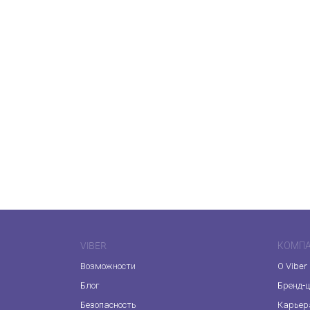
VIBER
КОМП
Возможности
О Viber
Блог
Бренд-
Безопасность
Карьер