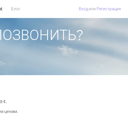
ut
Блог
Вход
или
Регистрация
 ПОЗВОНИТЬ?
9 ¢.
ым ценам.