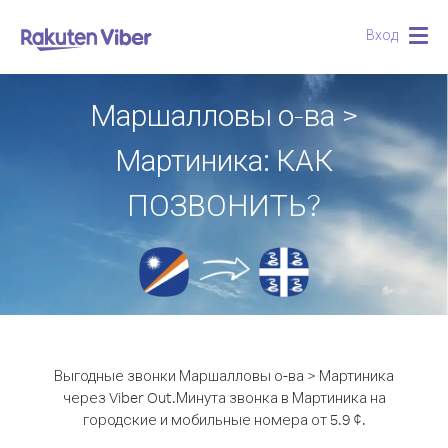
Вход
Togg
navig
Маршалловы о-ва >
Мартиника: КАК
ПОЗВОНИТЬ?
Выгодные звонки Маршалловы о-ва > Мартиника
через Viber Out.
Минута звонка в Мартиника на
городские и мобильные номера от 5.9 ¢.