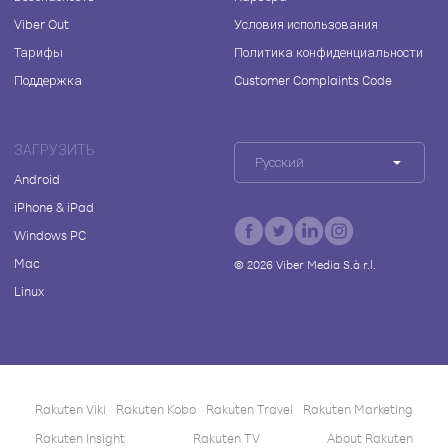
Viber Out
Условия использования
Тарифы
Политика конфиденциальности
Поддержка
Customer Complaints Code
ЗАГРУЗИТЬ
Русский
Android
iPhone & iPad
Windows PC
Mac
©
2026
Viber Media S.à r.l.
Linux
Rakuten Viki
Rakuten Kobo
Rakuten Travel
Rakuten Marketing
Rakuten Insight
Rakuten TV
About Rakuten