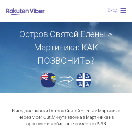
Вход
Togg
navig
Остров Святой Елены >
Мартиника: КАК
ПОЗВОНИТЬ?
Выгодные звонки Остров Святой Елены > Мартиника
через Viber Out.
Минута звонка в Мартиника на
городские и мобильные номера от 5.9 ¢.