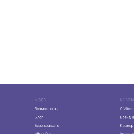
VIBER
КОМП
Возможности
О Viber
Блог
Бренд-
Безопасность
Карьер
Viber Out
Услови