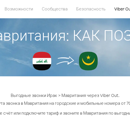
Возможности
Сообщества
Безопасность
Viber O
авритания: КАК П
Выгодные звонки Ирак > Мавритания через Viber Out.
та звонка в Мавритания на городские и мобильные номера от 70
е счёт или подключите тариф и звоните в Мавритания по выгодн