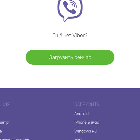
Ещё нет Viber?
Загрузить сейчас
АНИЯ
ЗАГРУЗИТЬ
Android
центр
iPhone & iPad
а
Windows PC
я использования
Mac