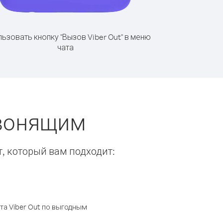
ьзовать кнопку "Вызов Viber Out" в меню
чата
звонящим
т, который вам подходит:
а Viber Out по выгодным