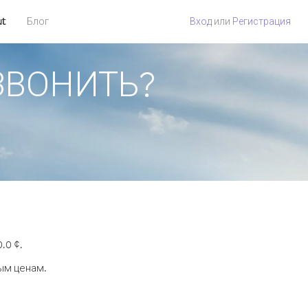
ut
Блог
Вход
или
Регистрация
ОЗВОНИТЬ?
.0 ¢.
ым ценам.