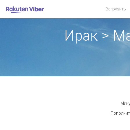
Загрузить
Ирак > М
Мину
Пополнит