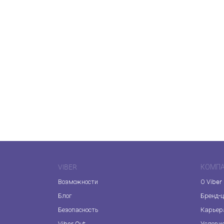
VIBER
КОМП
Возможности
О Viber
Блог
Бренд-
Безопасность
Карьер
Viber Out
Услови