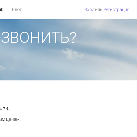
ut
Блог
Вход
или
Регистрация
ПОЗВОНИТЬ?
.7 ¢.
ым ценам.