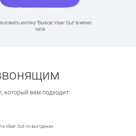
ьзовать кнопку "Вызов Viber Out" в меню
чата
 звонящим
т, который вам подходит:
а Viber Out по выгодным