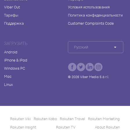
Viber Out
Условия использования
Тарифы
Политика конфиденциальности
Поддержка
Customer Complaints Code
ЗАГРУЗИТЬ
Русский
Android
iPhone & iPad
Windows PC
Mac
©
2026
Viber Media S.à r.l.
Linux
Rakuten Viki
Rakuten Kobo
Rakuten Travel
Rakuten Marketing
Rakuten Insight
Rakuten TV
About Rakuten