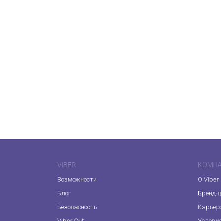
VIBER
КОМП
Возможности
О Viber
Блог
Бренд-
Безопасность
Карьер
Viber Out
Услови