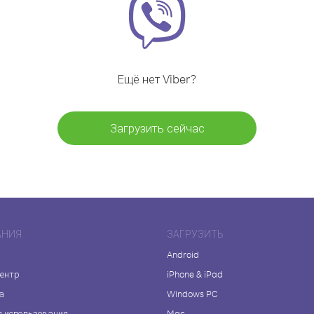
Ещё нет Viber?
Загрузить сейчас
АНИЯ
ЗАГРУЗИТЬ
Android
центр
iPhone & iPad
а
Windows PC
я использования
Mac