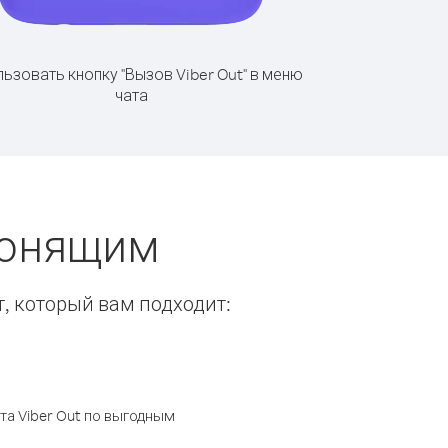
ьзовать кнопку "Вызов Viber Out" в меню
чата
вонящим
т, который вам подходит:
а Viber Out по выгодным