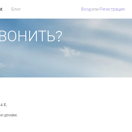
ut
Блог
Вход
или
Регистрация
ЗВОНИТЬ?
4 ¢.
м ценам.