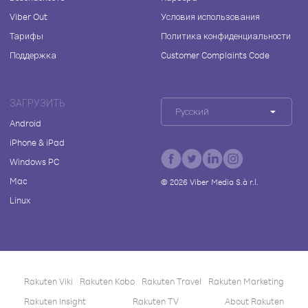
Viber Out
Условия использования
Тарифы
Политика конфиденциальности
Поддержка
Customer Complaints Code
ЗАГРУЗИТЬ
Русский
Android
iPhone & iPad
Windows PC
Mac
©
2026
Viber Media S.à r.l.
Linux
Rakuten Viki
Rakuten Kobo
Rakuten Travel
Rakuten Marketing
Rakuten Insight
Rakuten TV
About Rakuten