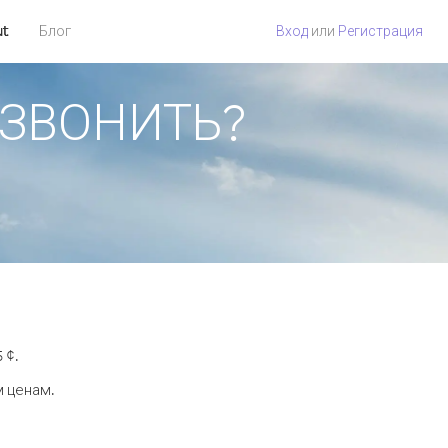
ut
Блог
Вход
или
Регистрация
ПОЗВОНИТЬ?
 ¢.
м ценам.