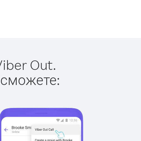
iber Out.
 сможете: