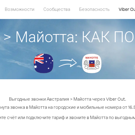
Возможности
Сообщества
Безопасность
Viber O
 > Майотта: КАК 
Выгодные звонки Австралия > Майотта через Viber Out.
нута звонка в Майотта на городские и мобильные номера от 16.5
те счёт или подключите тариф и звоните в Майотта по выгодны