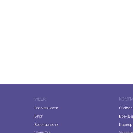
VIBER
КОМП
Возможности
О Viber
Блог
Бренд-
Безопасность
Карьер
Viber Out
Услови