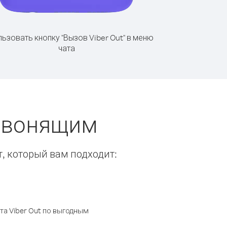
ьзовать кнопку "Вызов Viber Out" в меню
чата
 звонящим
т, который вам подходит:
а Viber Out по выгодным