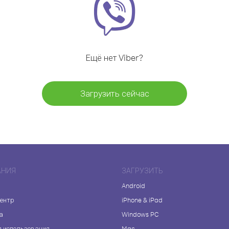
Ещё нет Viber?
Загрузить сейчас
АНИЯ
ЗАГРУЗИТЬ
Android
центр
iPhone & iPad
а
Windows PC
я использования
Mac