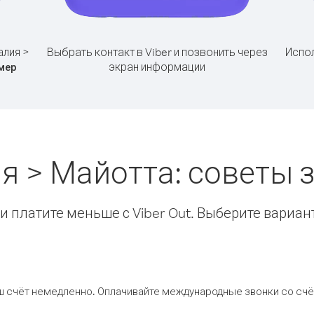
алия >
Выбрать контакт в Viber и позвонить через
Испол
экран информации
мер
я > Майотта: советы
 платите меньше с Viber Out. Выберите вариан
ш счёт немедленно. Оплачивайте международные звонки со счёт