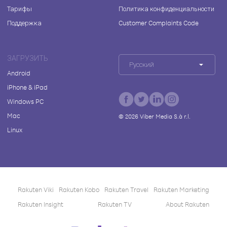
Тарифы
Политика конфиденциальности
Поддержка
Customer Complaints Code
ЗАГРУЗИТЬ
Русский
Android
iPhone & iPad
Windows PC
Mac
©
2026
Viber Media S.à r.l.
Linux
Rakuten Viki
Rakuten Kobo
Rakuten Travel
Rakuten Marketing
Rakuten Insight
Rakuten TV
About Rakuten