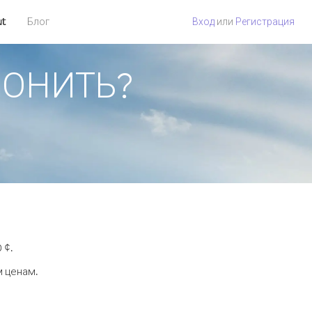
ut
Блог
Вход
или
Регистрация
ЗВОНИТЬ?
 ¢.
м ценам.