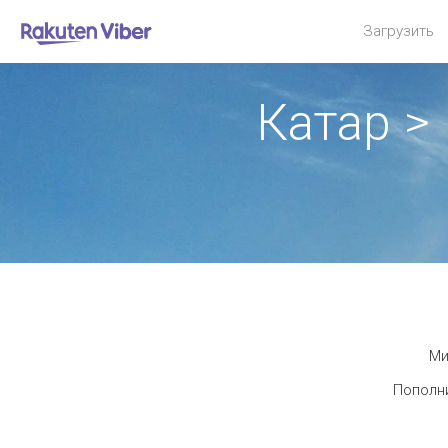
Загрузить
Катар >
Ми
Пополни