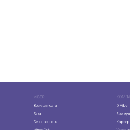
VIBER
КОМП
Возможности
О Viber
Блог
Бренд-
Безопасность
Карьер
Viber Out
Услови