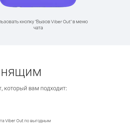
ьзовать кнопку "Вызов Viber Out" в меню
чата
вонящим
т, который вам подходит:
а Viber Out по выгодным