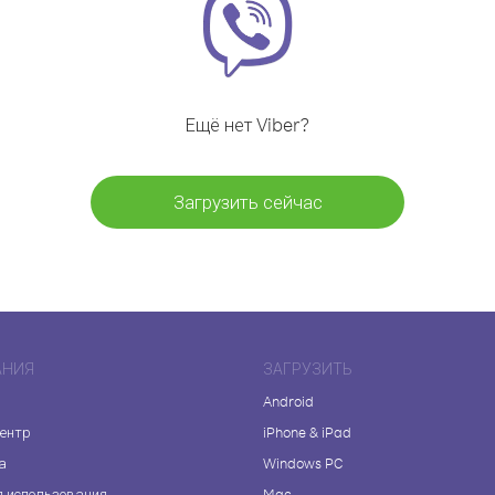
Ещё нет Viber?
Загрузить сейчас
АНИЯ
ЗАГРУЗИТЬ
Android
центр
iPhone & iPad
а
Windows PC
я использования
Mac