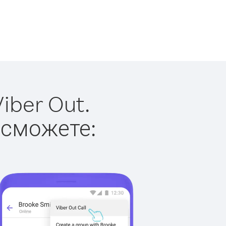
iber Out.
 сможете: