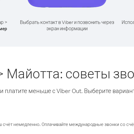
ар >
Выбрать контакт в Viber и позвонить через
Испол
экран информации
мер
> Майотта: советы з
 платите меньше с Viber Out. Выберите вариан
ш счёт немедленно. Оплачивайте международные звонки со счёт