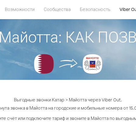
Возможности
Сообщества
Безопасность
Viber O
 Майотта: КАК ПО
Выгодные звонки Катар > Майотта через Viber Out.
нута звонка в Майотта на городские и мобильные номера от 15.0
те счёт или подключите тариф и звоните в Майотта по выгодны