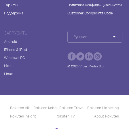
Тарифы
Политика конфиденциальности
Поддержка
Customer Complaints Code
ЗАГРУЗИТЬ
Русский
Android
iPhone & iPad
Windows PC
Mac
©
2026
Viber Media S.à r.l.
Linux
Rakuten Viki
Rakuten Kobo
Rakuten Travel
Rakuten Marketing
Rakuten Insight
Rakuten TV
About Rakuten