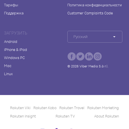
Тарифы
Политика конфиденциальности
Поддержка
Customer Complaints Code
ЗАГРУЗИТЬ
Русский
Android
iPhone & iPad
Windows PC
Mac
©
2026
Viber Media S.à r.l.
Linux
Rakuten Viki
Rakuten Kobo
Rakuten Travel
Rakuten Marketing
Rakuten Insight
Rakuten TV
About Rakuten