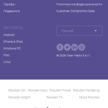
Тарифы
Политика конфиденциальности
Поддержка
Customer Complaints Code
ЗАГРУЗИТЬ
Русский
Android
iPhone & iPad
Windows PC
Mac
©
2026
Viber Media S.à r.l.
Linux
Rakuten Viki
Rakuten Kobo
Rakuten Travel
Rakuten Marketing
Rakuten Insight
Rakuten TV
About Rakuten