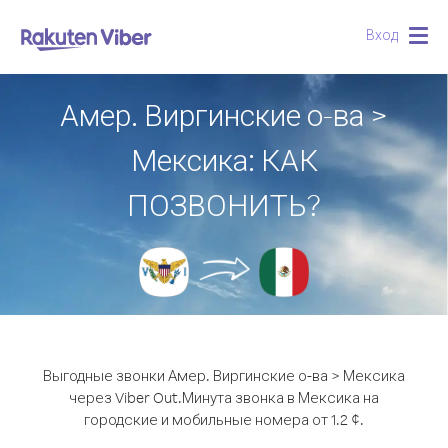
Вход
Togg
navig
Амер. Виргинские о-ва >
Мексика: КАК
ПОЗВОНИТЬ?
Выгодные звонки Амер. Виргинские о-ва > Мексика
через Viber Out.
Минута звонка в Мексика на
городские и мобильные номера от 1.2 ¢.