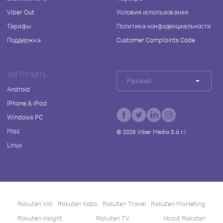
Viber Out
Условия использования
Тарифы
Политика конфиденциальности
Поддержка
Customer Complaints Code
ЗАГРУЗИТЬ
Русский
Android
iPhone & iPad
Windows PC
Mac
©
2026
Viber Media S.à r.l.
Linux
Rakuten Viki
Rakuten Kobo
Rakuten Travel
Rakuten Marketing
Rakuten Insight
Rakuten TV
About Rakuten