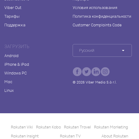
Viber Out
Условия использования
Тарифы
Политика конфиденциальности
Поддержка
Customer Complaints Code
ЗАГРУЗИТЬ
Русский
Android
iPhone & iPad
Windows PC
Mac
©
2026
Viber Media S.à r.l.
Linux
Rakuten Viki
Rakuten Kobo
Rakuten Travel
Rakuten Marketing
Rakuten Insight
Rakuten TV
About Rakuten