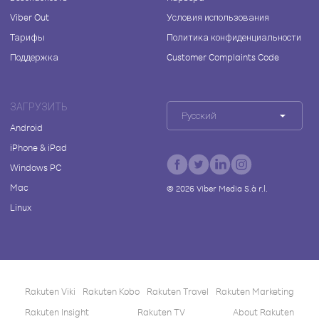
Viber Out
Условия использования
Тарифы
Политика конфиденциальности
Поддержка
Customer Complaints Code
ЗАГРУЗИТЬ
Русский
Android
iPhone & iPad
Windows PC
Mac
©
2026
Viber Media S.à r.l.
Linux
Rakuten Viki
Rakuten Kobo
Rakuten Travel
Rakuten Marketing
Rakuten Insight
Rakuten TV
About Rakuten