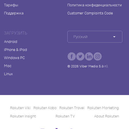
Тарифы
Политика конфиденциальности
Поддержка
Customer Complaints Code
ЗАГРУЗИТЬ
Русский
Android
iPhone & iPad
Windows PC
Mac
©
2026
Viber Media S.à r.l.
Linux
Rakuten Viki
Rakuten Kobo
Rakuten Travel
Rakuten Marketing
Rakuten Insight
Rakuten TV
About Rakuten