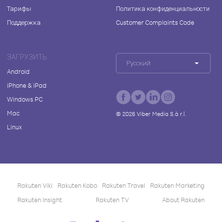
Тарифы
Политика конфиденциальности
Поддержка
Customer Complaints Code
ЗАГРУЗИТЬ
Русский
Android
iPhone & iPad
Windows PC
Mac
©
2026
Viber Media S.à r.l.
Linux
Rakuten Viki
Rakuten Kobo
Rakuten Travel
Rakuten Marketing
Rakuten Insight
Rakuten TV
About Rakuten