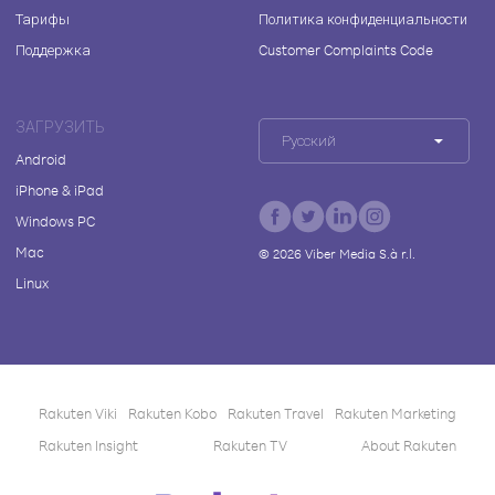
Тарифы
Политика конфиденциальности
Поддержка
Customer Complaints Code
ЗАГРУЗИТЬ
Русский
Android
iPhone & iPad
Windows PC
Mac
©
2026
Viber Media S.à r.l.
Linux
Rakuten Viki
Rakuten Kobo
Rakuten Travel
Rakuten Marketing
Rakuten Insight
Rakuten TV
About Rakuten