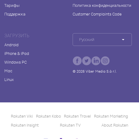
Тарифы
Политика конфиденциальности
Поддержка
Customer Complaints Code
ЗАГРУЗИТЬ
Русский
Android
iPhone & iPad
Windows PC
Mac
©
2026
Viber Media S.à r.l.
Linux
Rakuten Viki
Rakuten Kobo
Rakuten Travel
Rakuten Marketing
Rakuten Insight
Rakuten TV
About Rakuten