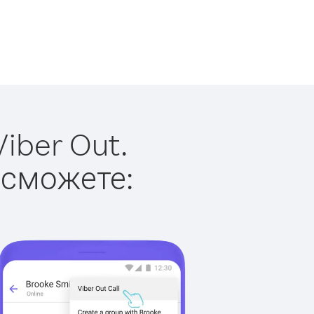
iber Out.
 сможете: