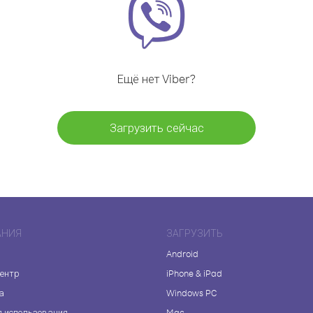
Ещё нет Viber?
Загрузить сейчас
АНИЯ
ЗАГРУЗИТЬ
Android
центр
iPhone & iPad
а
Windows PC
я использования
Mac