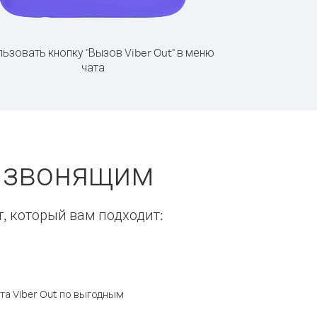
ьзовать кнопку "Вызов Viber Out" в меню
чата
ы звонящим
т, который вам подходит:
а Viber Out по выгодным