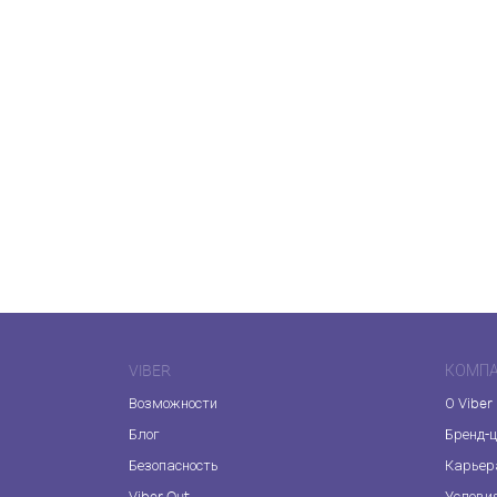
VIBER
КОМП
Возможности
О Viber
Блог
Бренд-
Безопасность
Карьер
Viber Out
Услови