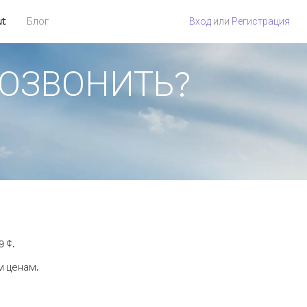
ut
Блог
Вход
или
Регистрация
ПОЗВОНИТЬ?
 ¢.
м ценам.